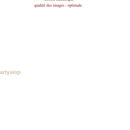
qualité des images : optimale
téléchargement : pdf :
Mo
6,8
artyuiop