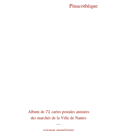
Accueil
Bibliothèque
Pinacothèque
Liste des p
Peintres du XV au XVII
Peintres du XVIII au XX
Album de
cartes postales animées
71
des marchés de la Ville de Nantes
Nante
—
version numérique